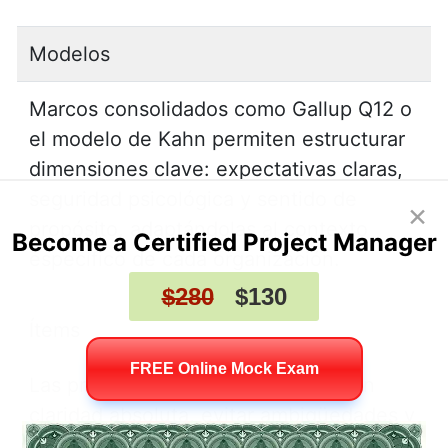
Modelos
Marcos consolidados como Gallup Q12 o
el modelo de Kahn permiten estructurar
dimensiones clave: expectativas claras,
seguridad psicológica y sentido de
×
propósito, adaptándolas al contexto
Become a Certified Project Manager
específico de cada organización.
$280
$130
Ítems
FREE Online Mock Exam
Las preguntas deben formularse con
claridad absoluta, evitar ambigüedades y
secuenciarse desde lo general hasta lo