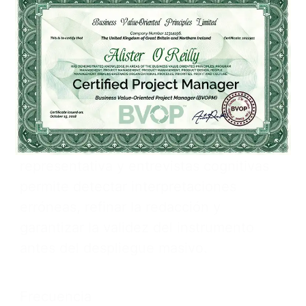
más sensible, situando los datos
demográficos al final para preservar la
confidencialidad.
Pilotaje
Realizar un pilotaje con una muestra
representativa y entrevistas cognitivas
permite detectar interpretaciones
erróneas, refinar la redacción y
garantizar la validez del instrumento
antes del despliegue masivo.
Frecuencia