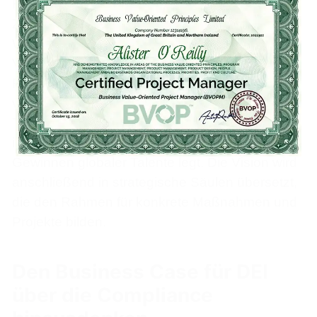
Herausforderungen der Branche, die
Zusammensetzung der Belegschaft und die
Werte der Organisation aufgreifen. Eine
Versicherung wird DEI vielleicht mit besserem
Risikoverständnis durch vielfältige Perspektiven
verknüpfen, während ein
Technologieunternehmen den Fokus auf
inklusive Produktentwicklung und das
Gewinnen globaler Talente legt. Die Vision wird
anschließend in strategische Säulen übersetzt,
die den Rahmen für konkrete Maßnahmen und
Projekte bilden.
Den Business Case für DEI
über die Compliance