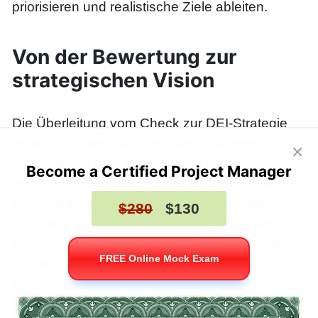
priorisieren und realistische Ziele ableiten.
Von der Bewertung zur
strategischen Vision
Die Überleitung vom Check zur DEI-Strategie
gelingt nur, wenn aus der Diagnose eine
×
inspirierende und dennoch präzise Vision
Become a Certified Project Manager
entsteht. Eine solche Vision beantwortet die
Frage, warum Vielfalt, Chancengerechtigkeit
$280
$130
und Inklusion für die konkrete Organisation
strategisch relevant sind, und zeichnet ein Bild
FREE Online Mock Exam
des angestrebten kulturellen und geschäftlichen
Zustands. Sie darf nicht abstrakt bleiben,
sondern muss die geschäftlichen