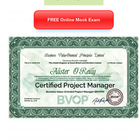
und die Ergebnisse in handfeste Maßnahmen
übersetzt, erzeugt einen spürbaren
Unterschied.
FREE Online Mock Exam
Entscheidend ist, dass bereits in der
Planungsphase die spätere
Handlungsperspektive mitgedacht wird. Viele
Organisationen formulieren Fragebögen
losgelöst von den Ressourcen und
Einflussbereichen, die ihnen tatsächlich zur
Verfügung stehen. Die Folge sind aggregierte
Durchschnittswerte, die niemanden zur
Verantwortung ziehen und in Schubladen
verschwinden. Die hier vorgestellte Methode
trennt deshalb sauber zwischen den
Analyseebenen und stellt sicher, dass für jede
Erkenntnis ein verantwortlicher Akteur benannt