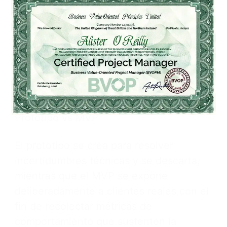
Un MVP bien concebido ataca
simultáneamente las hipótesis de valor y
crecimiento mediante la solución más
reducida capaz de generar datos
accionables que validen o refuten las
premisas de mayor riesgo.
Prototipo vs MVP
El prototipo se crea para resolver
incertidumbres técnicas y se descarta,
mientras que el MVP se expone
deliberadamente a clientes reales con el
fin de recolectar métricas de
comportamiento que sustenten la