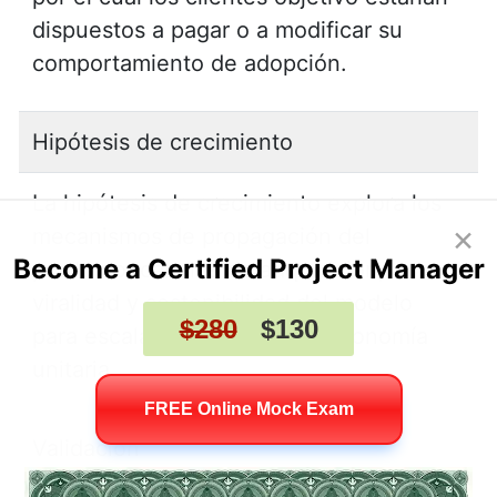
dispuestos a pagar o a modificar su
comportamiento de adopción.
Hipótesis de crecimiento
La hipótesis de crecimiento explora los
×
mecanismos de propagación del
Become a Certified Project Manager
producto: canales de adquisición,
viralidad y sostenibilidad del modelo
$280
$130
para escalar sin degradar la economía
unitaria.
FREE Online Mock Exam
Validación