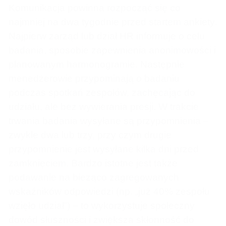
Komunikacja powinna rozpocząć się co
najmniej na dwa tygodnie przed startem ankiety.
Najpierw zarząd lub dział HR informuje o celu
badania, sposobie zapewnienia anonimowości i
planowanym harmonogramie. Następnie
menedżerowie przypominają o badaniu
podczas spotkań zespołów, zachęcając do
udziału, ale bez wywierania presji. W trakcie
trwania badania wysyłane są przypomnienia –
zwykle dwa lub trzy, przy czym drugie
przypomnienie jest wysyłane kilka dni przed
zamknięciem. Bardzo istotne jest także
podawanie na bieżąco zagregowanych
wskaźników odpowiedzi (np. „już 40% zespołu
wzięło udział”) – to wykorzystuje społeczny
dowód słuszności i zwiększa skłonność do