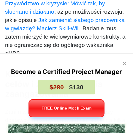
Przywództwo w kryzysie: Mówić tak, by
słuchano i działano
, aż po możliwości rozwoju,
jakie opisuje
Jak zamienić słabego pracownika
w gwiazdę? Macierz Skill-Will
. Badanie musi
zatem mierzyć te wielowymiarowe konstrukty, a
nie ograniczać się do ogólnego wskaźnika
eNPS.
×
Become a Certified Project Manager
Krok po kroku: Definiowanie
celów i zakresu badania
$280
$130
zaangażowania
FREE Online Mock Exam
Zanim w ogóle pomyślimy o narzędziu czy
dostawcy, musimy odpowiedzieć sobie na kilka
strategicznych pytań. Po co badamy