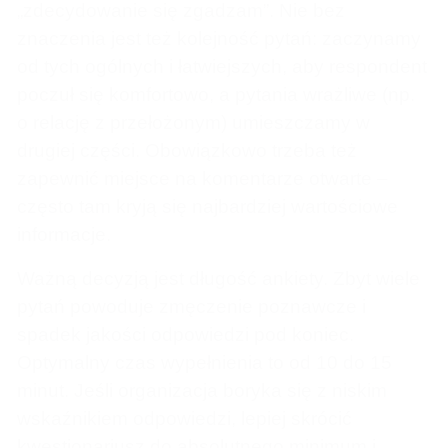
„zdecydowanie się zgadzam”. Nie bez
znaczenia jest też kolejność pytań: zaczynamy
od tych ogólnych i łatwiejszych, aby respondent
poczuł się komfortowo, a pytania wrażliwe (np.
o relację z przełożonym) umieszczamy w
drugiej części. Obowiązkowo trzeba też
zapewnić miejsce na komentarze otwarte –
często tam kryją się najbardziej wartościowe
informacje.
Ważną decyzją jest długość ankiety. Zbyt wiele
pytań powoduje zmęczenie poznawcze i
spadek jakości odpowiedzi pod koniec.
Optymalny czas wypełnienia to od 10 do 15
minut. Jeśli organizacja boryka się z niskim
wskaźnikiem odpowiedzi, lepiej skrócić
kwestionariusz do absolutnego minimum i