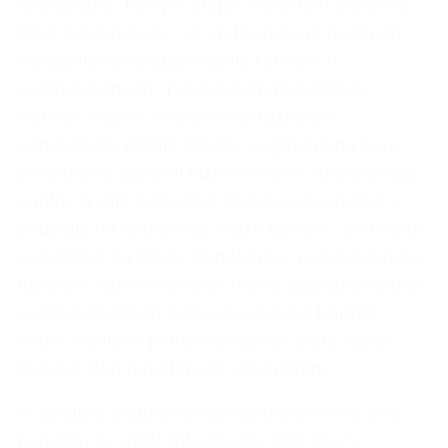
analityczna. Na tym etapie wiele firm popełnia
błąd, koncentrując się wyłącznie na ogólnym
wskaźniku zaangażowania i średnich
arytmetycznych. Tymczasem prawdziwa
wartość leży w zrozumieniu rozkładu
odpowiedzi, różnic między segmentami oraz
powiązań z danymi biznesowymi. Na przykład,
ogólny wynik może być wysoki, ale analiza w
podziale na staż pracy może ujawnić, że młodzi
specjaliści są bliscy wypalenia z powodu braku
rozwoju. Albo odwrotnie: niskie zaangażowanie
w dziale logistyki może maskować bardzo
dobre wyniki w jednym zespole, które warto
zbadać jako benchmark wewnętrzny.
W analizie segmentacyjnej podstawowe osie
podziału to: dział, lokalizacja, staż pracy,