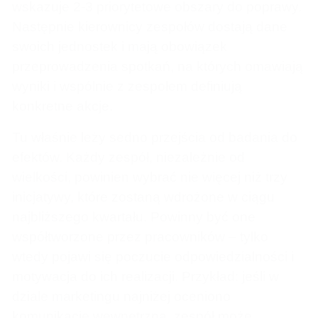
wskazuje 2-3 priorytetowe obszary do poprawy.
Następnie kierownicy zespołów dostają dane
swoich jednostek i mają obowiązek
przeprowadzenia spotkań, na których omawiają
wyniki i wspólnie z zespołem definiują
konkretne akcje.
Tu właśnie leży sedno przejścia od badania do
efektów. Każdy zespół, niezależnie od
wielkości, powinien wybrać nie więcej niż trzy
inicjatywy, które zostaną wdrożone w ciągu
najbliższego kwartału. Powinny być one
współtworzone przez pracowników – tylko
wtedy pojawi się poczucie odpowiedzialności i
motywacja do ich realizacji. Przykład: jeśli w
dziale marketingu najniżej oceniono
komunikację wewnętrzną, zespół może