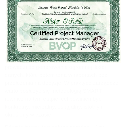
zaangażowanie? Czy chcemy zdiagnozować
przyczyny rotacji w dziale sprzedaży? A może
planujemy dużą transformację cyfrową i
potrzebujemy sprawdzić gotowość zespołów? A
może celem jest po prostu monitoring kultury
organizacyjnej po fuzji? Każdy z tych powodów
wymaga innego zakresu i częstotliwości
badania. Brak wyraźnie zdefiniowanego celu
prowadzi do generowania ogromnej ilości
danych, które potem toną w raportach bez
przełożenia na decyzje. W praktyce zarządczej
warto posłużyć się metodologią SMART
również na tym etapie: cel powinien być
konkretny, mierzalny, osiągalny, istotny i
określony w czasie.