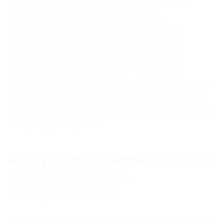
skupić się na kluczowych driverach
zaangażowania. Współczesne platformy
badawcze umożliwiają też zastosowanie
adaptacyjnych ścieżek: w zależności od
udzielonej odpowiedzi system wyświetla
dodatkowe, pogłębiające pytania, dzięki czemu
nie wszyscy muszą odpowiadać na wszystkie
kwestie. To rozwiązanie godne rozważenia przy
dużych populacjach.
Krok po kroku: Administracja i
logistyka badania
zaangażowania
Nawet najlepiej zaprojektowany kwestionariusz