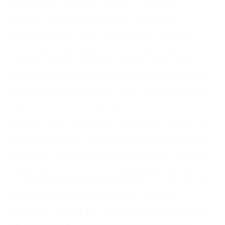
kompetencji menedżerskich w obszarze
empatii, udzielania informacji zwrotnej i
coachingowego stylu zarządzania. W firmie,
która zainwestowała w równoległy program
szkoleń dla kierowników, wzrost wskaźnika
zaangażowania po roku był ponad dwukrotnie
wyższy niż w zakładach, gdzie poprzestano na
badaniu i wywieszeniu plakatów.
Liderzy powinni również modelować otwartość
na krytykę. Kiedy dyrektor publicznie przyznaje
się przed zespołem, że wyniki w jego dziale są
słabe i prosi o pomoc w interpretacji, buduje to
psychologiczne bezpieczeństwo. To z kolei, jak
udowodniła Amy Edmondson z Harvard
Business School, jest fundamentem uczących
się organizacji. Dlatego ważne jest, aby po