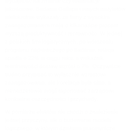
wydajność na zmianie czy reklamacje
jakościowe. Badania Gallupa i innych instytutów
wielokrotnie wykazały, że firmy z wysokim
zaangażowaniem mają o kilkanaście procent
wyższą produktywność i rentowność. W jednej
z polskich firm logistycznych, po wdrożeniu
programu naprawczego po badaniu, rotacja
spadła o 22% w ciągu roku, a wskaźnik
terminowości dostaw wzrósł o 7%. Oczywiście
trudno przypisać to wyłącznie wzrostowi
zaangażowania, ale korelacja była silna, a
menedżerowie mogli raportować zarządowi
konkretne oszczędności i przychody.
W pomiarze efektów nie chodzi o znalezienie
jednej przyczyny, ale o budowanie modelu
logicznego, w którym działania pracownicze