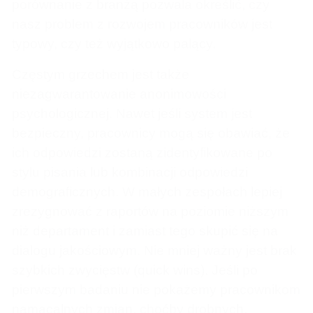
porównanie z branżą pozwala określić, czy
nasz problem z rozwojem pracowników jest
typowy, czy też wyjątkowo palący.
Częstym grzechem jest także
niezagwarantowanie anonimowości
psychologicznej. Nawet jeśli system jest
bezpieczny, pracownicy mogą się obawiać, że
ich odpowiedzi zostaną zidentyfikowane po
stylu pisania lub kombinacji odpowiedzi
demograficznych. W małych zespołach lepiej
zrezygnować z raportów na poziomie niższym
niż departament i zamiast tego skupić się na
dialogu jakościowym. Nie mniej ważny jest brak
szybkich zwycięstw (quick wins). Jeśli po
pierwszym badaniu nie pokażemy pracownikom
namacalnych zmian, choćby drobnych,