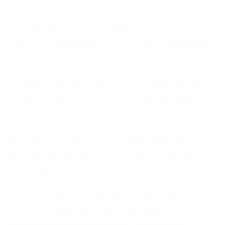
Równie istotny jest zakres populacji. Czy
badamy całą firmę, czy tylko wybrane działy?
Czy włączamy pracowników tymczasowych,
stażystów, kontraktorów? Decyzje te wpływają
na reprezentatywność i koszty. W
organizacjach o złożonej strukturze, na
przykład z kilkoma zakładami produkcyjnymi,
warto rozważyć podejście warstwowe: badanie
ogólne dla całej firmy uzupełnione o głębsze
wywiady w jednostkach, gdzie wyniki są
alarmujące. Coraz częściej praktykuje się też
łączenie badań ilościowych z jakościowymi
(focus grupy, indywidualne wywiady
pogłębione), aby zrozumieć „dlaczego” za
danymi liczbowymi. To właśnie triangulacja
metod pozwala wyjść poza powierzchowne