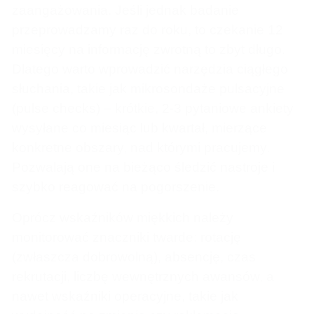
zaangażowania. Jeśli jednak badanie
przeprowadzamy raz do roku, to czekanie 12
miesięcy na informację zwrotną to zbyt długo.
Dlatego warto wprowadzić narzędzia ciągłego
słuchania, takie jak mikrosondaże pulsacyjne
(pulse checks) – krótkie, 2-3 pytaniowe ankiety
wysyłane co miesiąc lub kwartał, mierzące
konkretne obszary, nad którymi pracujemy.
Pozwalają one na bieżąco śledzić nastroje i
szybko reagować na pogorszenie.
Oprócz wskaźników miękkich należy
monitorować znaczniki twarde: rotację
(zwłaszcza dobrowolną), absencję, czas
rekrutacji, liczbę wewnętrznych awansów, a
nawet wskaźniki operacyjne, takie jak