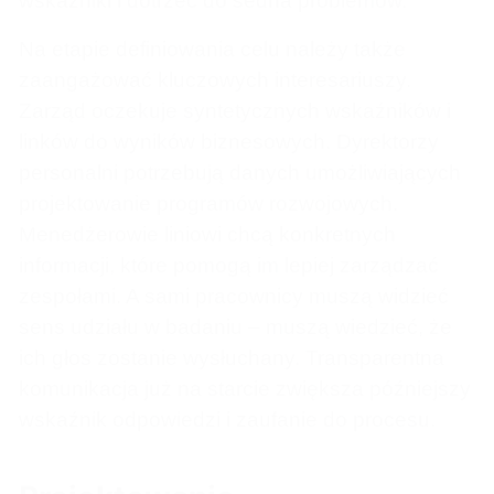
wskaźniki i dotrzeć do sedna problemów.
Na etapie definiowania celu należy także
zaangażować kluczowych interesariuszy.
Zarząd oczekuje syntetycznych wskaźników i
linków do wyników biznesowych. Dyrektorzy
personalni potrzebują danych umożliwiających
projektowanie programów rozwojowych.
Menedżerowie liniowi chcą konkretnych
informacji, które pomogą im lepiej zarządzać
zespołami. A sami pracownicy muszą widzieć
sens udziału w badaniu – muszą wiedzieć, że
ich głos zostanie wysłuchany. Transparentna
komunikacja już na starcie zwiększa późniejszy
wskaźnik odpowiedzi i zaufanie do procesu.