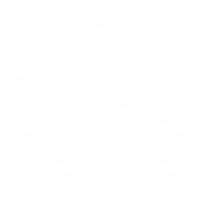
poziom stanowiska, tryb pracy
(zdalny/hybrydowy/biurowy) oraz zmienne
demograficzne, o ile nie naruszają
anonimowości. Nowoczesne podejście do
analityki people’owej coraz częściej
wykorzystuje analizę korelacji i regresji, aby
zidentyfikować tzw. kluczowe czynniki
napędzające zaangażowanie (key drivers).
Dzięki temu wiemy, które obszary mają
największy wpływ na ogólne zaangażowanie i
wydajność, a więc gdzie warto inwestować w
pierwszej kolejności. Metodologie takie jak
analiza IPA (Importance-Performance Analysis)
pozwalają na wizualne przedstawienie wyników
na macierzy, gdzie na jednej osi mamy
ważność danego czynnika, a na drugiej jego