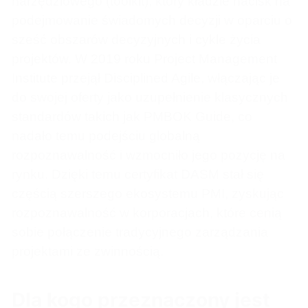
narzędziowego (toolkit), który kładzie nacisk na
podejmowanie świadomych decyzji w oparciu o
sześć obszarów decyzyjnych i cykle życia
projektów. W 2019 roku Project Management
Institute przejął Disciplined Agile, włączając je
do swojej oferty jako uzupełnienie klasycznych
standardów takich jak PMBOK Guide, co
nadało temu podejściu globalną
rozpoznawalność i wzmocniło jego pozycję na
rynku. Dzięki temu certyfikat DASM stał się
częścią szerszego ekosystemu PMI, zyskując
rozpoznawalność w korporacjach, które cenią
sobie połączenie tradycyjnego zarządzania
projektami ze zwinnością.
Dla kogo przeznaczony jest