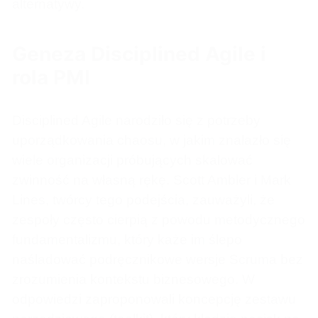
alternatywy.
Geneza Disciplined Agile i
rola PMI
Disciplined Agile narodziło się z potrzeby
uporządkowania chaosu, w jakim znalazło się
wiele organizacji próbujących skalować
zwinność na własną rękę. Scott Ambler i Mark
Lines, twórcy tego podejścia, zauważyli, że
zespoły często cierpią z powodu metodycznego
fundamentalizmu, który każe im ślepo
naśladować podręcznikowe wersje Scruma bez
zrozumienia kontekstu biznesowego. W
odpowiedzi zaproponowali koncepcję zestawu