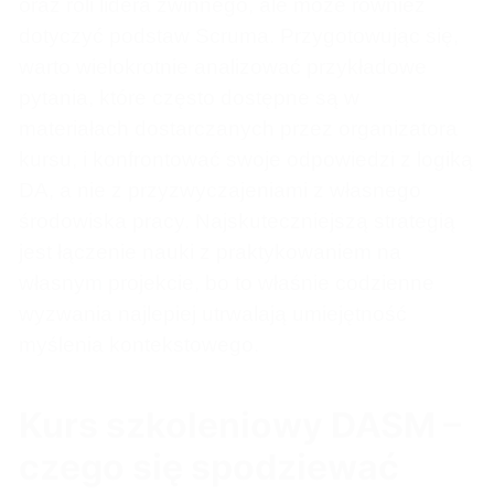
oraz roli lidera zwinnego, ale może również
dotyczyć podstaw Scruma. Przygotowując się,
warto wielokrotnie analizować przykładowe
pytania, które często dostępne są w
materiałach dostarczanych przez organizatora
kursu, i konfrontować swoje odpowiedzi z logiką
DA, a nie z przyzwyczajeniami z własnego
środowiska pracy. Najskuteczniejszą strategią
jest łączenie nauki z praktykowaniem na
własnym projekcie, bo to właśnie codzienne
wyzwania najlepiej utrwalają umiejętność
myślenia kontekstowego.
Kurs szkoleniowy DASM –
czego się spodziewać