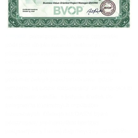
Oznacza to, że osoba posiadająca ten certyfikat
nie ogranicza się do roli strażnika zdarzeń
Scrumowych, ale staje się facylitatorem, który
buduje psychologiczne bezpieczeństwo w
zespole
, pomagając mu wybrać optymalne
podejście do planowania, realizacji i
dostarczania inkrementów. Znaczenie tego
certyfikatu wzrasta szczególnie w firmach
×
przechodzących transformację agile’ową na
Become a Certified Project Manager
poziomie całego przedsiębiorstwa, gdzie
potrzebni są ludzie rozumiejący, że metodyka to
$280
$130
nie cel sam w sobie, a jedynie środek do
osiągnięcia konkretnych rezultatów
biznesowych. Dlatego też DASM bywa
FREE Online Mock Exam
postrzegany jako certyfikat bardziej
pragmatyczny i mniej dogmatyczny niż niektóre