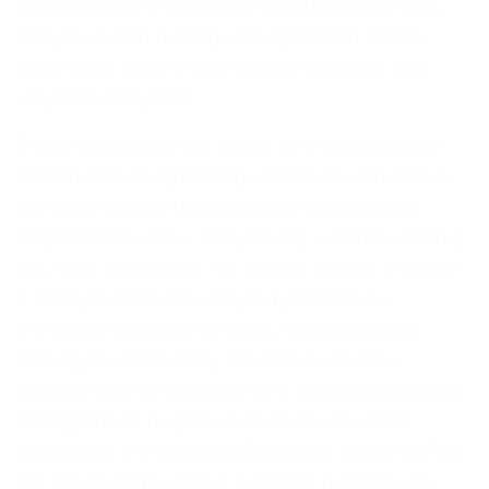
dyskusjach. Po zakończeniu kursu uczestnik
otrzymuje kod dostępu do egzaminu online,
który musi zdać w określonym terminie, aby
uzyskać certyfikat.
Proces ten może się różnić w szczegółach w
zależności od wybranego dostawcy szkolenia,
ale ogólna struktura pozostaje niezmienna.
Większość kursów odbywa się w formie zdalnej
na żywo z trenerem, co ułatwia dostęp osobom
z różnych stref czasowych i pozwala na
interakcję zbliżoną do zajęć stacjonarnych.
Istnieją również oferty szkoleń w modelu
samodzielnego uczenia się z asynchronicznym
dostępem do nagrań, jednak one również
wymagają rejestracji u oficjalnego partnera PMI.
Po zakończeniu zajęć, a często nawet w ich