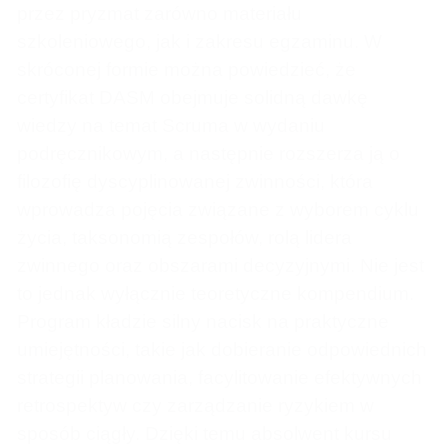
przez pryzmat zarówno materiału
szkoleniowego, jak i zakresu egzaminu. W
skróconej formie można powiedzieć, że
certyfikat DASM obejmuje solidną dawkę
wiedzy na temat Scruma w wydaniu
podręcznikowym, a następnie rozszerza ją o
filozofię dyscyplinowanej zwinności, która
wprowadza pojęcia związane z wyborem cyklu
życia, taksonomią zespołów, rolą lidera
zwinnego oraz obszarami decyzyjnymi. Nie jest
to jednak wyłącznie teoretyczne kompendium.
Program kładzie silny nacisk na praktyczne
umiejętności, takie jak dobieranie odpowiednich
strategii planowania, facylitowanie efektywnych
retrospektyw czy zarządzanie ryzykiem w
sposób ciągły. Dzięki temu absolwent kursu