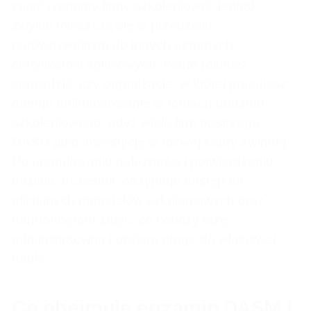
zajęć i renomy firmy szkoleniowej, jednak
zwykle mieszczą się w przedziale
porównywalnym do innych uznanych
certyfikatów agile’owych. Warto również
sprawdzić, czy organizacja, w której pracujesz,
oferuje dofinansowanie w ramach budżetu
szkoleniowego, gdyż wiele firm postrzega
DASM jako inwestycję w rozwój kadry zwinnej.
Po uregulowaniu należności i potwierdzeniu
udziału, uczestnik otrzymuje dostęp do
oficjalnych materiałów szkoleniowych oraz
harmonogram zajęć, co kończy fazę
administracyjną i otwiera drogę do właściwej
nauki.
Co obejmuje egzamin DASM i