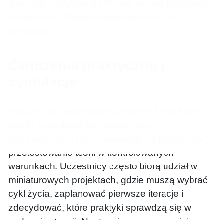
dlaczego certyfikat DASM tak mocno podkreśla
konieczność dopasowania metodyki do
kontekstu.
Ćwiczenia praktyczne i
symulacje
Dobrze zaprojektowane szkolenie DASM nie
byłoby kompletne bez elementów
symulacyjnych, które pozwalają na bezpieczne
przetestowanie teorii w kontrolowanych
warunkach. Uczestnicy często biorą udział w
miniaturowych projektach, gdzie muszą wybrać
cykl życia, zaplanować pierwsze iteracje i
zdecydować, które praktyki sprawdzą się w