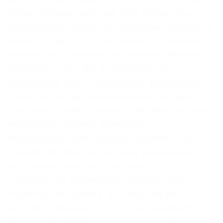
filarów Scruma, takich jak filary empiryzmu:
przejrzystość, inspekcja i adaptacja. Uczestnicy
analizują role w Scrumie, artefakty i zdarzenia,
ale robią to z naciskiem na celowość każdego
elementu, a nie tylko na mechaniczne
odtwarzanie reguł. Przykładowo, planowanie
sprintu nie jest przedstawiane jako sztywno
zalecana technika estymacji, ale jako okazja do
wspólnego ustalenia priorytetów i
wypracowania zobowiązania zespołu. W ten
sposób DASM już na poziomie podstawowym
uczy krytycznego myślenia, które będzie
niezbędne na późniejszych etapach nauki.
Podkreśla się również, że Scrum nie jest
pełnym rozwiązaniem, a jedynie szkieletem,
który często trzeba rozszerzać o dodatkowe