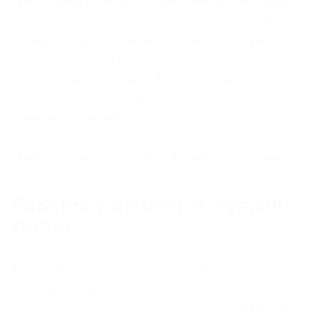
porównaniu z niektórymi kursami Scrum Master,
gdzie dominuje jeden wzorzec. Wiedza ta jest
sprawdzana podczas egzaminu, który składa
się z pytań wielokrotnego wyboru
zaprojektowanych tak, aby weryfikować nie
tylko pamięciową znajomość definicji, ale też
umiejętność analizy sytuacyjnej. Z tego powodu
mówiąc o tym, co obejmuje certyfikat DASM,
podkreśla się zawsze jego kontekstową naturę.
Podstawy Scruma w wydaniu
DASM
Kurs DASM nie zaczyna się od razu od
zaawansowanych koncepcji, lecz od
gruntownego przypomnienia fundamentalnych