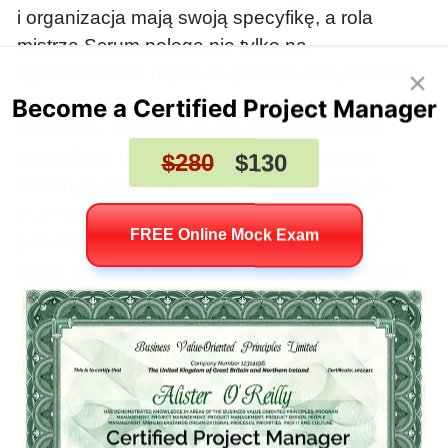
i organizacja mają swoją specyfikę, a rola
mistrza Scrum polega nie tylko na
egzekwowaniu reguł, ale przede wszystkim na
podejmowaniu decyzji dopasowanych do
kontekstu. Oznacza to, że certyfikat DASM
sygnalizuje gotowość do pracy w bardziej
złożonym środowisku – takim, jakie opisuje
Lider w erze hybrydowej: jak tworzyć biuro
przyszłości?
– gdzie lider rozumie szerszy
obraz cyklu życia projektu i potrafi elastycznie
łączyć różne praktyki.
W odróżnieniu od certyfikatów skupionych
wyłącznie na Scrumie, DASM kładzie duży
nacisk na perspektywę całościowego
przepływu wartości od pomysłu do wdrożenia.