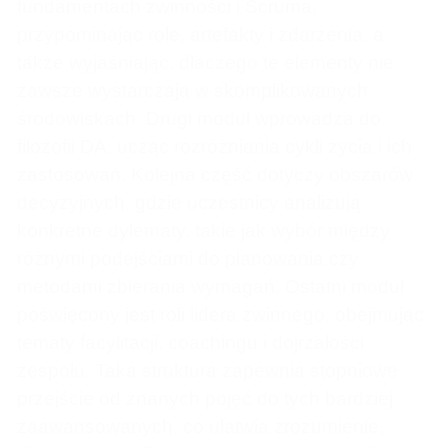
fundamentach zwinności i Scruma,
przypominając role, artefakty i zdarzenia, a
także wyjaśniając, dlaczego te elementy nie
zawsze wystarczają w skomplikowanych
środowiskach. Drugi moduł wprowadza do
filozofii DA, ucząc rozróżniania cykli życia i ich
zastosowań. Kolejna część dotyczy obszarów
decyzyjnych, gdzie uczestnicy analizują
konkretne dylematy, takie jak wybór między
różnymi podejściami do planowania czy
metodami zbierania wymagań. Ostatni moduł
poświęcony jest roli lidera zwinnego, obejmując
tematy facylitacji, coachingu i dojrzałości
zespołu. Taka struktura zapewnia stopniowe
przejście od znanych pojęć do tych bardziej
zaawansowanych, co ułatwia zrozumienie,