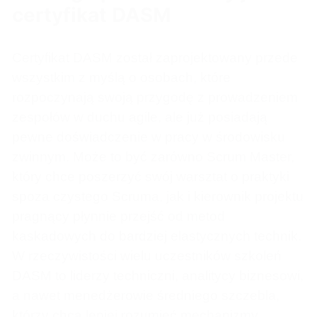
certyfikat DASM
Certyfikat DASM został zaprojektowany przede
wszystkim z myślą o osobach, które
rozpoczynają swoją przygodę z prowadzeniem
zespołów w duchu agile, ale już posiadają
pewne doświadczenie w pracy w środowisku
zwinnym. Może to być zarówno Scrum Master,
który chce poszerzyć swój warsztat o praktyki
spoza czystego Scruma, jak i kierownik projektu
pragnący płynnie przejść od metod
kaskadowych do bardziej elastycznych technik.
W rzeczywistości wielu uczestników szkoleń
DASM to liderzy techniczni, analitycy biznesowi,
a nawet menedżerowie średniego szczebla,
którzy chcą lepiej rozumieć mechanizmy