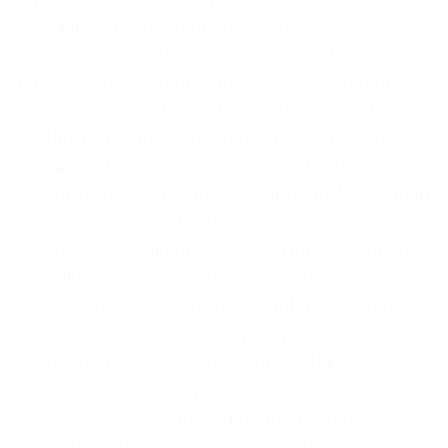
oraz strategicznych priorytetów
zaangażowanych organizacji. Wśród
najczęściej spotykanych przesłanek znajduje
się chęć wejścia na rynki zagraniczne, gdzie
lokalny partner dostarcza niezbędnej wiedzy o
regulacjach, zwyczajach biznesowych i
preferencjach konsumentów. Innym klasycznym
scenariuszem jest łączenie komplementarnych
technologii w celu opracowania innowacyjnego
produktu, który wymaga kompetencji spoza
dotychczasowego obszaru działania każdej ze
stron z osobna. Firmy decydują się również na
joint venture w sytuacjach, gdy skala
wymaganych inwestycji przekracza możliwości
pojedynczego podmiotu lub gdy ryzyko
związane z przedsięwzięciem jest na tyle