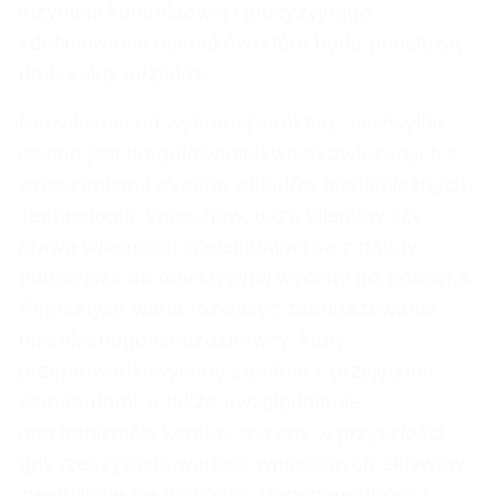
inżynierii kontraktowej i precyzyjnego
zdefiniowania mierników, które będą podstawą
do korekty udziałów.
Niezależnie od wybranej struktury, niezwykle
istotne jest uregulowanie kwestii związanych z
wnoszeniem i wyceną wkładów niepieniężnych.
Technologia, know-how, baza klientów czy
prawa własności intelektualnej są z natury
trudniejsze do obiektywnej wyceny niż gotówka.
W praktyce warto rozważyć zaangażowanie
niezależnego rzeczoznawcy, który
przeprowadzi wycenę zgodnie z przyjętymi
standardami, a także uwzględnienie
mechanizmów korekty wyceny w przyszłości,
gdy rzeczywista wartość wniesionych aktywów
zweryfikuje się rynkowo. Transparentność i