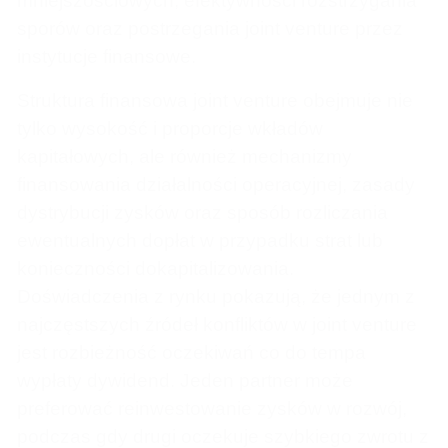
mniejszościowych, efektywności rozstrzygania
sporów oraz postrzegania joint venture przez
instytucje finansowe.
Struktura finansowa joint venture obejmuje nie
tylko wysokość i proporcje wkładów
kapitałowych, ale również mechanizmy
finansowania działalności operacyjnej, zasady
dystrybucji zysków oraz sposób rozliczania
ewentualnych dopłat w przypadku strat lub
konieczności dokapitalizowania.
Doświadczenia z rynku pokazują, że jednym z
najczęstszych źródeł konfliktów w joint venture
jest rozbieżność oczekiwań co do tempa
wypłaty dywidend. Jeden partner może
preferować reinwestowanie zysków w rozwój,
podczas gdy drugi oczekuje szybkiego zwrotu z