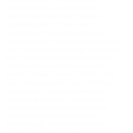
okresie współpracy, wyeliminowanie
potencjalnego konkurenta z rynku lub
uzyskanie dostępu do kluczowych
pracowników. Profesjonalny proces due
diligence powinien uwzględniać wywiady nie
tylko z zarządem potencjalnego partnera, ale
także z menedżerami średniego szczebla,
byłymi pracownikami oraz uczestnikami
łańcucha dostaw. To właśnie z tych rozmów
często wyłania się obraz znacznie bliższy
rzeczywistości niż ten prezentowany w
oficjalnych dokumentach i prezentacjach
zarządu. W praktyce wiele firm angażuje
wyspecjalizowane agencje wywiadu
gospodarczego, które potrafią dotrzeć do
informacji niedostępnych w standardowych