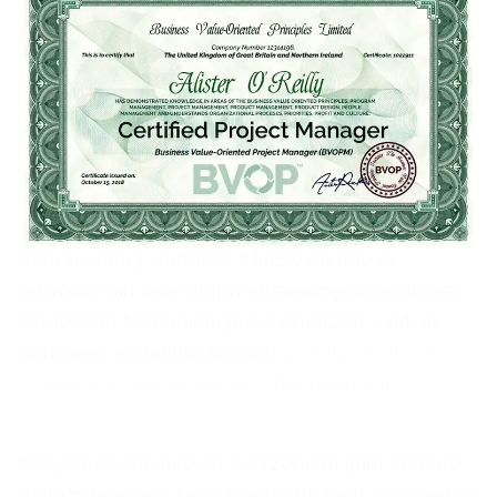
jest tu współwłasność, która odróżnia tę formę
od prostych relacji dostawca-odbiorca czy
umów licencyjnych. Strony wnoszą do
wspólnego przedsięwzięcia określone aktywa –
mogą to być środki finansowe, technologie,
know-how, dostęp do kanałów dystrybucji,
marki, patenty czy relacje z klientami – i w
zamian oczekują proporcjonalnego udziału w
generowanej wartości. Kluczową rolę w
powodzeniu takiego przedsięwzięcia odgrywa
skuteczna komunikacja wewnętrzna – jak ją
budować, wyjaśnia artykuł
Sekrety skutecznej
komunikacji wewnętrznej: Jak budować
spójność w firmie
.
Motywacje stojące za tworzeniem joint venture
są różnorodne i zależą od kontekstu rynkowego