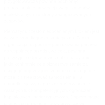
przygotowawcza powinna pochłonąć
proporcjonalnie najwięcej uwagi i zasobów
intelektualnych ze strony zaangażowanych
zespołów.
Pierwszym, często niedocenianym krokiem jest
wewnętrzna diagnoza strategiczna. Zanim
organizacja rozpocznie poszukiwania partnera
do wspólnego przedsięwzięcia, powinna
precyzyjnie odpowiedzieć sobie na pytanie,
jakie konkretnie cele biznesowe zamierza
osiągnąć poprzez joint venture i dlaczego nie
może ich zrealizować samodzielnie. Ta
autorefleksja wymaga szczerości w ocenie
własnych luk kompetencyjnych, ograniczeń
kapitałowych i barier rynkowych. Dopiero mając
jasność co do własnej pozycji wyjściowej i