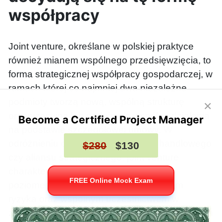
współpracy
Joint venture, określane w polskiej praktyce
również mianem wspólnego przedsięwzięcia, to
forma strategicznej współpracy gospodarczej, w
ramach której co najmniej dwa niezależne
podmioty tworzą nową, wspólną strukturę
×
organizacyjną lub podejmują wspólne działania
Become a Certified Project Manager
na podstawie szczegółowej umowy. W
odróżnieniu od zwykłego kontraktu handlowego
$280
$130
czy aliansu strategicznego, joint venture
charakteryzuje się znacznie głębszym
FREE Online Mock Exam
poziomem integracji zasobów, podziałem
ryzyka oraz wspólnym uczestnictwem w
zarządzaniu i zyskach. Kluczowym wyróżnikiem