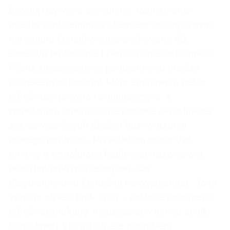
bywają używane zamiennie, rozróżnienie
między joint venture a aliansem strategicznym
ma istotne konsekwencje praktyczne dla
sposobu budowania i zarządzania współpracą.
Alians strategiczny to porozumienie między
niezależnymi firmami, które zachowują pełną
odrębność prawną i organizacyjną, a
współpraca opiera się na umowie określającej
zakres wspólnych działań bez tworzenia
nowego podmiotu. Przykładem mogą być
umowy o współpracy badawczo-rozwojowej,
porozumienia marketingowe czy
długoterminowe kontrakty na wyłączność. Joint
venture idzie o krok dalej – zakłada utworzenie
odrębnej struktury, najczęściej w formie spółki
kapitałowej, która staje się nośnikiem