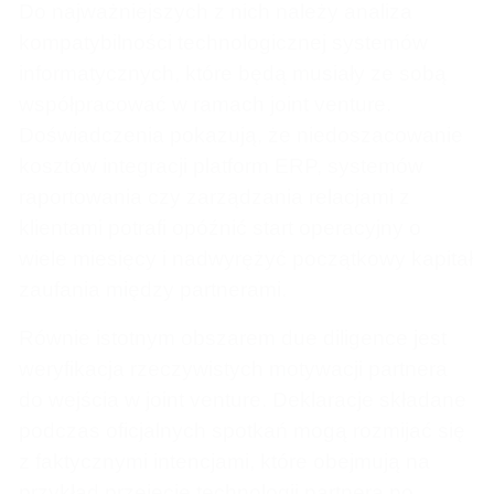
Do najważniejszych z nich należy analiza
kompatybilności technologicznej systemów
informatycznych, które będą musiały ze sobą
współpracować w ramach joint venture.
Doświadczenia pokazują, że niedoszacowanie
kosztów integracji platform ERP, systemów
raportowania czy zarządzania relacjami z
klientami potrafi opóźnić start operacyjny o
wiele miesięcy i nadwyrężyć początkowy kapitał
zaufania między partnerami.
Równie istotnym obszarem due diligence jest
weryfikacja rzeczywistych motywacji partnera
do wejścia w joint venture. Deklaracje składane
podczas oficjalnych spotkań mogą rozmijać się
z faktycznymi intencjami, które obejmują na
przykład przejęcie technologii partnera po