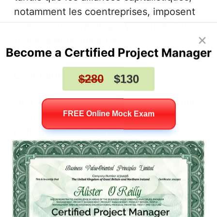
notamment les coentreprises, imposent
une architecture de gouvernance plus
formelle et moins agile.
Coentreprise
Une structure juridique autonome dotée
d’une gouvernance encadrée, qui
protège les contributions de chaque
associé mais génère des lourdeurs
décisionnelles et des besoins importants
de coordination.
Alliance contractuelle