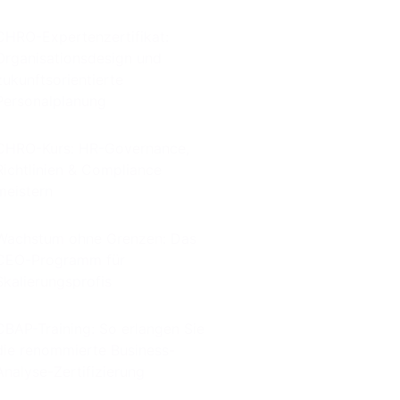
CHRO-Expertenzertifikat:
Organisationsdesign und
zukunftsorientierte
Personalplanung
CHRO-Kurs: HR-Governance,
Richtlinien & Compliance
meistern
Wachstum ohne Grenzen: Das
CEO-Programm für
Skalierungsprofis
CBAP-Training: So erlangen Sie
die renommierte Business-
Analyse-Zertifizierung