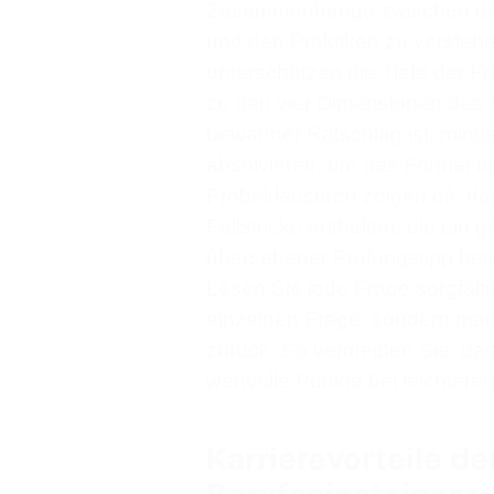
Zusammenhänge zwischen dem 
und den Praktiken zu versteh
unterschätzen die Tiefe der F
zu den vier Dimensionen des 
bewährter Ratschlag ist, minde
absolvieren, um das Format un
Probeklausuren zeigen oft, da
Fallstricke enthalten, die ein
übersehener Prüfungstipp betr
Lesen Sie jede Frage sorgfälti
einzelnen Frage, sondern mark
zurück. So vermeiden Sie, das
wertvolle Punkte bei leichtere
Karrierevorteile de