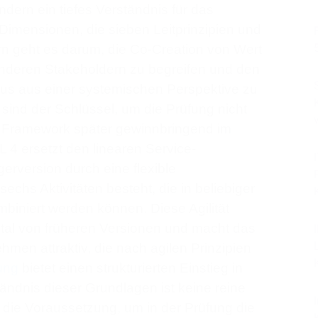
ern ein tiefes Verständnis für das
 Dimensionen, die sieben Leitprinzipien und
ern geht es darum, die Co-Creation von Wert
deren Stakeholdern zu begreifen und den
s aus einer systemischen Perspektive zu
sind der Schlüssel, um die Prüfung nicht
 Framework später gewinnbringend im
 4 ersetzt den linearen Service-
rversion durch eine flexible
echs Aktivitäten besteht, die in beliebiger
iniert werden können. Diese Agilität
tal von früheren Versionen und macht das
en attraktiv, die nach agilen Prinzipien
ung
bietet einen strukturierten Einstieg in
ändnis dieser Grundlagen ist keine reine
ie Voraussetzung, um in der Prüfung die