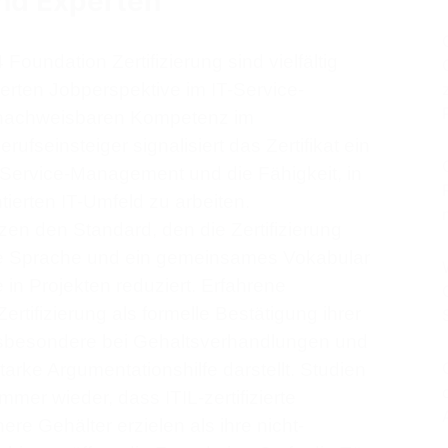
und Experten
4 Foundation Zertifizierung sind vielfältig
erten Jobperspektive im IT-Service-
 nachweisbaren Kompetenz im
erufseinsteiger signalisiert das Zertifikat ein
n Service-Management und die Fähigkeit, in
erten IT-Umfeld zu arbeiten.
zen den Standard, den die Zertifizierung
me Sprache und ein gemeinsames Vokabular
 in Projekten reduziert. Erfahrene
Zertifizierung als formelle Bestätigung ihrer
nsbesondere bei Gehaltsverhandlungen und
arke Argumentationshilfe darstellt. Studien
mer wieder, dass ITIL-zertifizierte
ere Gehälter erzielen als ihre nicht-