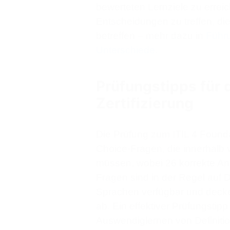
bewerteten Lernziele zu erreic
Entscheidungen zu treffen, d
betreffen – mehr dazu in
Führ
Unterschiede
.
Prüfungstipps für 
Zertifizierung
Die Prüfung zum ITIL 4 Foundat
Choice-Fragen, die innerhalb
müssen, wobei 26 korrekte A
Fragen sind in der Regel auf 
Sprachen verfügbar und decken
ab. Ein effektiver Prüfungstipp 
Auswendiglernen von Definitio