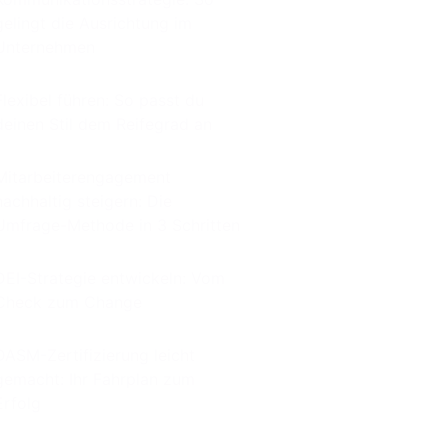
gelingt die Ausrichtung im
Unternehmen
Flexibel führen: So passt du
deinen Stil dem Reifegrad an
Mitarbeiterengagement
nachhaltig steigern: Die
Umfrage-Methode in 3 Schritten
DEI-Strategie entwickeln: Vom
Check zum Change
DASM-Zertifizierung leicht
gemacht: Ihr Fahrplan zum
Erfolg