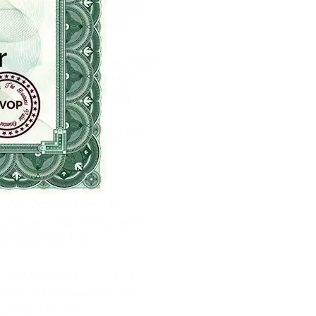
PMP-Intensivtraining in New
York – Jetzt zertifizieren!
PMI & Scrum.org online prüfen
lassen: So funktioniert die
technische Überwachung
PMI-RMP Zertifizierung: Ihr
Karrieresprung im
Risikomanagement
PgMP-Zertifizierung: Ihr
Sprungbrett zum Programm-
Management-Profi
Vom Manager zum COO: Das
Leadership-Programm für
Operationschefs