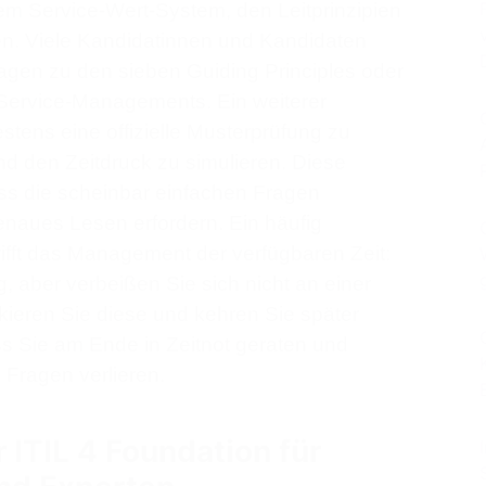
Service-Wert-System, den Leitprinzipien
en. Viele Kandidatinnen und Kandidaten
ragen zu den sieben Guiding Principles oder
Service-Managements. Ein weiterer
stens eine offizielle Musterprüfung zu
d den Zeitdruck zu simulieren. Diese
ss die scheinbar einfachen Fragen
 genaues Lesen erfordern. Ein häufig
ifft das Management der verfügbaren Zeit:
g, aber verbeißen Sie sich nicht an einer
ieren Sie diese und kehren Sie später
s Sie am Ende in Zeitnot geraten und
n Fragen verlieren.
r ITIL 4 Foundation für