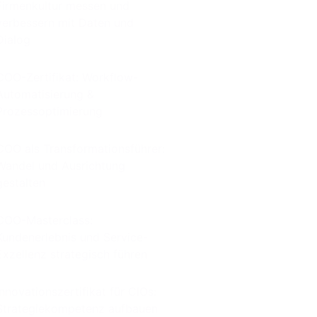
Firmenkultur messen und
verbessern mit Daten und
Dialog
COO-Zertifikat: Workflow-
Automatisierung &
Prozessoptimierung
COO als Transformationsführer:
Wandel und Ausrichtung
gestalten
COO-Masterclass:
Kundenerlebnis und Service-
Exzellenz strategisch führen
Innovationszertifikat für CIOs:
Strategiekompetenz aufbauen