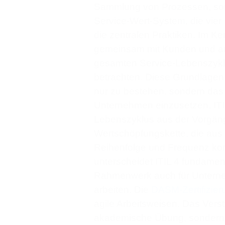
Sammlung von Prozessen, sond
Service-Wert-System, die vier
die zentralen Praktiken. Im K
gemeinsam mit Kunden und an
gesamten Service-Lebenszyklu
betrachten. Diese Grundlagen 
nur zu bestehen, sondern das
Unternehmen einzusetzen. ITIL
Lebenszyklus aus der Vorgänge
Wertschöpfungskette, die aus s
Reihenfolge und Frequenz komb
unterscheidet ITIL 4 fundamen
Rahmenwerk auch für Unternehm
arbeiten. Die
DASM-Zertifizier
agile Arbeitsweisen. Das Verst
akademische Übung, sondern d