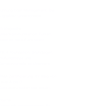
Führung oder Management: Die
5 größten Unterschiede
Strategische
Krisenkommunikation: Führen,
wenn es darauf ankommt
ITIL 4 Foundation: Grundlagen,
Prüfungstipps und
Karrierevorteile im Überblick
IPMA Zertifizierung: Ihr Weg von
Level A bis D –
Kompetenzstufen klar erklärt
Interne
Kommunikationsstrategie: So