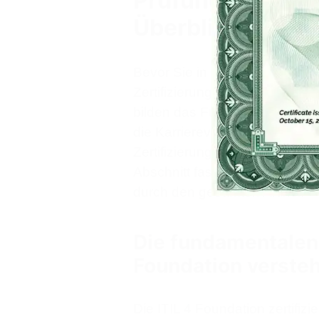
Prüfungstipps un
Überblick
Bevor Sie in die Tiefe gehen, i
Zertifizierung in ihrem Zusa
bilden das Fundament, auf de
die Karrierevorteile sind die 
Zertifizierung und der ansch
Abschnitt fasst die Kernaspe
durch den gesamten Artikel.
Die fundamentalen 
Foundation verste
Die ITIL 4 Foundation zertifizi