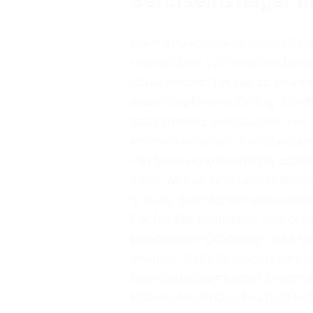
Berufseinsteiger 
Die Karrierevorteile einer ITIL 
und reichen von einer verbess
Management bis hin zu einer
interdisziplinären Dialog. Für B
strukturiertes Verständnis vo
einem modernen, kundenorienti
Personalverantwortliche schät
setzt, weil er eine gemeinsa
schafft, das Missverständnisse
Fachkräfte profitieren von der 
praktischen Erfahrung, was i
internen Beförderungen eine st
und Gehaltsumfragen zeigen im
Mitarbeiter im Durchschnitt höh