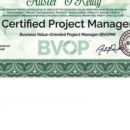
d Karrierevorteile im
st es wichtig, die drei Bereiche dieser
mmenhang zu verstehen. Die Grundlagen
m die Prüfungsvorbereitung aufbaut, und
logische Konsequenz einer erfolgreichen
ließenden praktischen Anwendung. Dieser
kte zusammen und dient als Wegweiser
Grundlagen der ITIL 4
hen
ert nicht einfach nur Wissen über eine