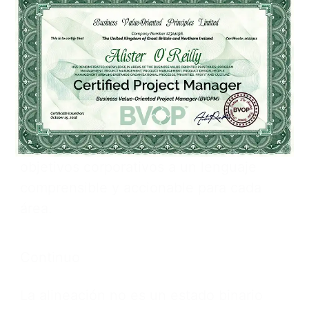
Puente
La comunicación estratégica tiende un
puente entre la formulación de la
estrategia en la cúpula directiva y la
ejecución cotidiana, traduciendo los
objetivos corporativos a un lenguaje
comprensible y accionable para cada
área.
Continuo
La alineación no es un estado binario