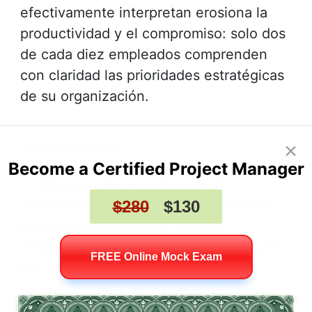
efectivamente interpretan erosiona la
productividad y el compromiso: solo dos
de cada diez empleados comprenden
con claridad las prioridades estratégicas
de su organización.
×
Intencionalidad
Become a Certified Project Manager
A diferencia de la comunicación
meramente operativa, la comunicación
$280
$130
estratégica conecta el discurso
corporativo con la cultura y la ejecución
FREE Online Mock Exam
del negocio mediante la selección,
jerarquización y secuenciación
deliberada de los contenidos.